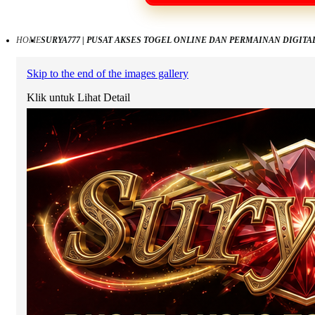
HOME
SURYA777 | PUSAT AKSES TOGEL ONLINE DAN PERMAINAN DIGIT
Skip to the end of the images gallery
Klik untuk Lihat Detail