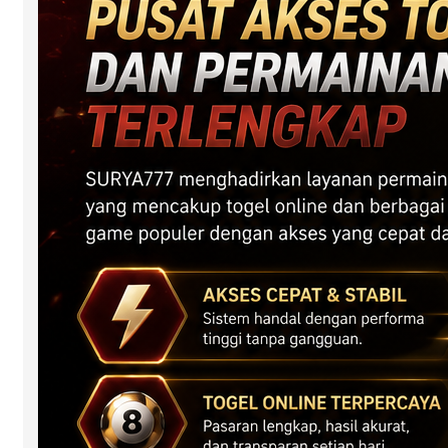
Skip to the beginning of the images gallery