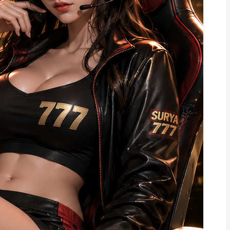
ingkai Futura Wash
jut
AL
T
OR
INE
INE
OR