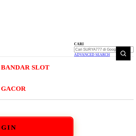
CARI
CARI
ADVANCED SEARCH
BANDAR SLOT
GACOR
OGIN