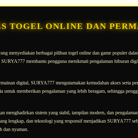
SES TOGEL ONLINE DAN PERM
 yang menyediakan berbagai pilihan togel online dan game populer da
il, SURYA777 membantu pengguna menikmati pengalaman hiburan digita
ermainan digital, SURYA777 mengutamakan kemudahan akses serta per
sedia untuk memberikan pengalaman yang lebih beragam, sehingga peng
menghadirkan sistem yang stabil, tampilan modern, dan pengalaman p
yang lengkap, dan teknologi yang responsif menjadikan SURYA777 sebag
ah dan nyaman.