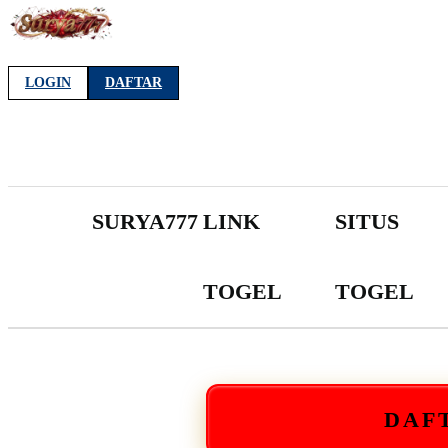
LOGIN
DAFTAR
SURYA777
LINK
SITUS
TOGEL
TOGEL
DAF