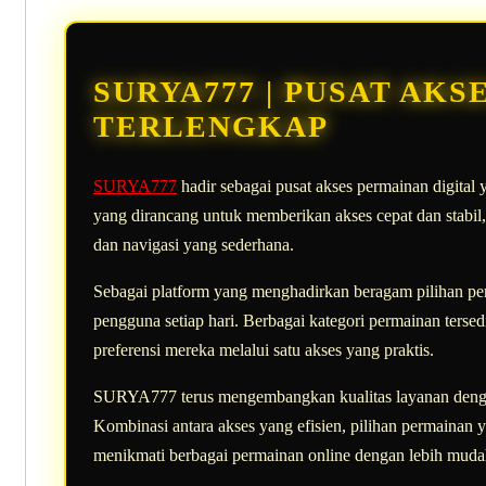
SURYA777 | PUSAT AK
TERLENGKAP
SURYA777
hadir sebagai pusat akses permainan digital
yang dirancang untuk memberikan akses cepat dan stab
dan navigasi yang sederhana.
Sebagai platform yang menghadirkan beragam pilihan p
pengguna setiap hari. Berbagai kategori permainan ter
preferensi mereka melalui satu akses yang praktis.
SURYA777 terus mengembangkan kualitas layanan dengan 
Kombinasi antara akses yang efisien, pilihan permainan 
menikmati berbagai permainan online dengan lebih mud