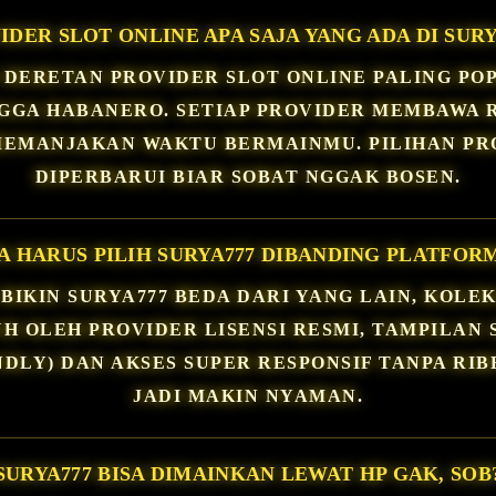
IDER SLOT ONLINE APA SAJA YANG ADA DI SURY
DERETAN PROVIDER SLOT ONLINE PALING POPU
INGGA HABANERO. SETIAP PROVIDER MEMBAWA 
MEMANJAKAN WAKTU BERMAINMU. PILIHAN PRO
DIPERBARUI BIAR SOBAT NGGAK BOSEN.
A HARUS PILIH SURYA777 DIBANDING PLATFORM
IKIN SURYA777 BEDA DARI YANG LAIN, KOLEK
H OLEH PROVIDER LISENSI RESMI, TAMPILAN 
DLY) DAN AKSES SUPER RESPONSIF TANPA RI
JADI MAKIN NYAMAN.
SURYA777 BISA DIMAINKAN LEWAT HP GAK, SOB