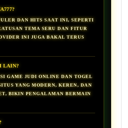
A777?
LER DAN HITS SAAT INI, SEPERTI
RATUSAN TEMA SERU DAN FITUR
VIDER INI JUGA BAKAL TERUS
 LAIN?
SI GAME JUDI ONLINE DAN TOGEL
SITUS YANG MODERN, KEREN, DAN
BET, BIKIN PENGALAMAN BERMAIN
?